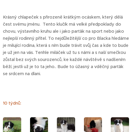
Krásný chlapeček s přirozeně krátkým ocáskem, který dělá
čest svému jménu. Tento klučík má velké předpoklady do
chovu, výstavního kruhu ale i jako parťák na sport nebo jako
nejlepší rodinný přítel. To nejdůležitější co pro Blacka hledáme
je milující rodina, která s ním bude trávit svůj čas a kde to bude
je už jen na vás. Tenhle miláček už tu s námi a s naší smečkou
zůstal bez svých sourozenců, ke každé návštěvě s nadšením
běží, jestli už je to ta jeho.. Bude to úžasný a vděčný parťák
se srdcem na dlani.
10 týdnů: