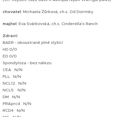
chovatel
: Michaela Žůrková, ch.s. Od Dorrinky
majitel
: Eva Svárkovská, ch.s. Cinderella's Ranch
Zdraví:
BAER - oboustraně plně slyšící
HD 0/0
ED 0/0
Spondyloza - bez nálezu
CEA N/N
PLL N/N
NCL12 N/N
NCL5 N/N
DM N/N
PRAprcd N/N
RCD4 N/N