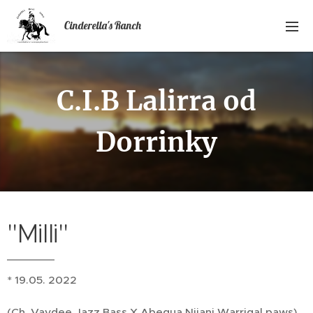
Cinderella's Ranch
C.I.B Lalirra od
Dorrinky
"Milli"
* 19.05. 2022
(Ch. Vaydee Jazz Bass X Abequa Nijani Warrigal paws)