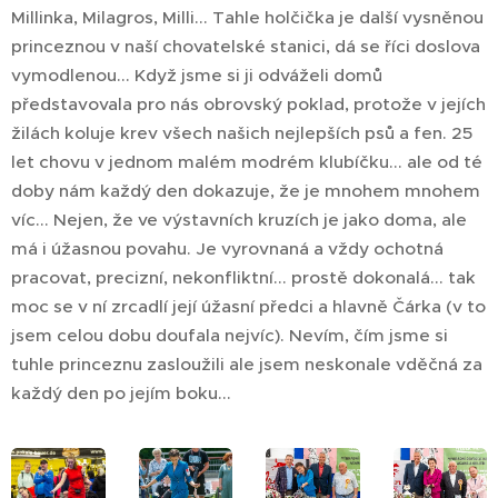
Millinka, Milagros, Milli... Tahle holčička je další vysněnou
princeznou v naší chovatelské stanici, dá se říci doslova
vymodlenou... Když jsme si ji odváželi domů
představovala pro nás obrovský poklad, protože v jejích
žilách koluje krev všech našich nejlepších psů a fen. 25
let chovu v jednom malém modrém klubíčku... ale od té
doby nám každý den dokazuje, že je mnohem mnohem
víc... Nejen, že ve výstavních kruzích je jako doma, ale
má i úžasnou povahu. Je vyrovnaná a vždy ochotná
pracovat, precizní, nekonfliktní... prostě dokonalá... tak
moc se v ní zrcadlí její úžasní předci a hlavně Čárka (v to
jsem celou dobu doufala nejvíc). Nevím, čím jsme si
tuhle princeznu zasloužili ale jsem neskonale vděčná za
každý den po jejím boku...