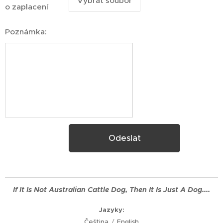
Vybrat soubor
o zaplacení
Poznámka:
Odeslat
If It Is Not
Australian
Cattle Dog, Then It Is Just A Dog....
Jazyky
Čeština
English